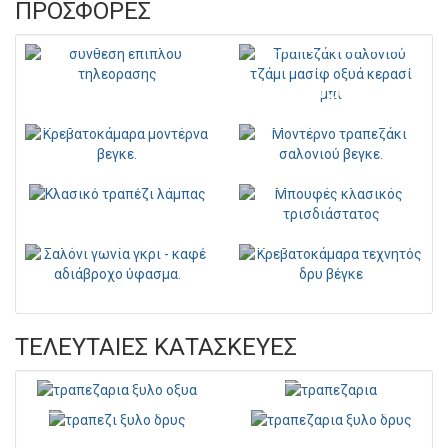
ΠΡΟΣΦΟΡΕΣ
Συνθεση Επιπλου
Τραπέζι Σαλονιού
02
Με Τζάμι 04
Κρεβατοκαμαρα
Τραπέζι 03
02
Τραπέζι Σαλονιού
Μπουφές
02
Κλασικός 01
Σαλόνι Γωνία 01
Κρεβατοκάμαρα
"Αλεξανδρα"
01
ΤΕΛΕΥΤΑΙΕΣ ΚΑΤΑΣΚΕΥΕΣ
Τραπεζαρια 06
Τραπεζαρια 05