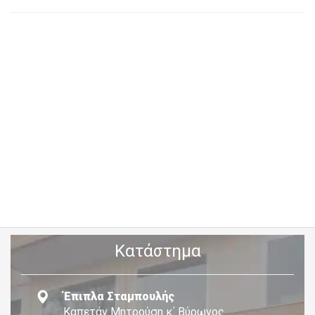
Κατάστημα
Έπιπλα Σταμπουλής
Καπετάν Μητρούση κ΄ Βύρωνος